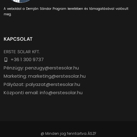
A weboldal a Demján Sándor Program keretében és támogatásával valósult
meg.
KAPCSOLAT
ERSTE SOLAR KFT.
+36 1 300 9737
Pénzügy: penzugy@erstesolar.hu
Marketing: marketing@erstesolar.hu
Pályázat: palyazat@erstesolar.hu
Központi email: info@erstesolar.hu
@ Minden jog fenntartva.
ÁSZF