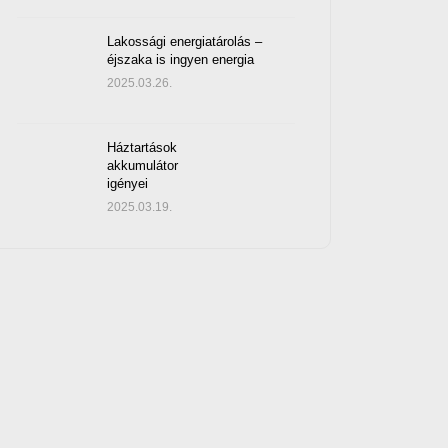
Lakossági energiatárolás –
éjszaka is ingyen energia
2025.03.26.
Háztartások
akkumulátor
igényei
2025.03.19.