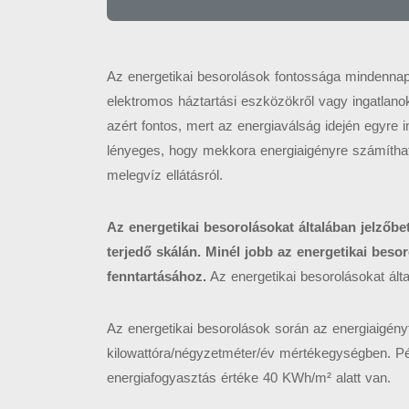
Az energetikai besorolások fontossága mindennapi
elektromos háztartási eszközökről vagy ingatlan
azért fontos, mert az energiaválság idején egyre
lényeges, hogy mekkora energiaigényre számíthatu
melegvíz ellátásról.
Az energetikai besorolásokat általában jelzőbe
terjedő skálán. Minél jobb az energetikai beso
fenntartásához.
Az energetikai besorolásokat álta
Az energetikai besorolások során az energiaigényt
kilowattóra/négyzetméter/év mértékegységben. Pé
energiafogyasztás értéke 40 KWh/m² alatt van.