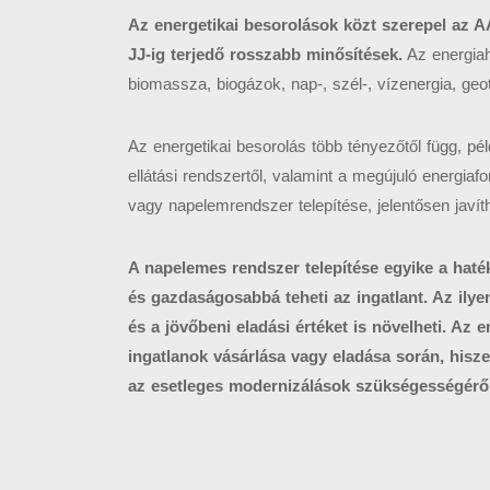
Az energetikai besorolások közt szerepel az A
JJ-ig terjedő rosszabb minősítések.
Az energiah
biomassza, biogázok, nap-, szél-, vízenergia, geo
Az energetikai besorolás több tényezőtől függ, péld
ellátási rendszertől, valamint a megújuló energiaf
vagy napelemrendszer telepítése, jelentősen javít
A napelemes rendszer telepítése egyike a hat
és gazdaságosabbá teheti az ingatlant. Az ilye
és a jövőbeni eladási értéket is növelheti. Az 
ingatlanok vásárlása vagy eladása során, hisze
az esetleges modernizálások szükségességéről