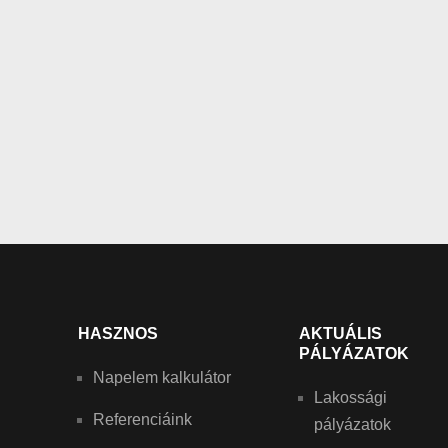
HASZNOS
AKTUÁLIS
PÁLYÁZATOK
Napelem kalkulátor
Lakossági
Referenciáink
pályázatok