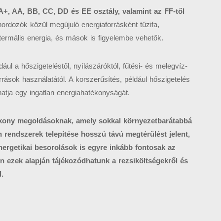
A+, AA, BB, CC, DD és EE osztály, valamint az FF-től
ordozók közül megújuló energiaforrásként tűzifa,
termális energia, és mások is figyelembe vehetők.
ául a hőszigeteléstől, nyílászáróktól, fűtési- és melegvíz-
orrások használatától. A korszerűsítés, például hőszigetelés
hatja egy ingatlan energiahatékonyságát.
ékony megoldásoknak, amely sokkal környezetbarátabbá
n rendszerek telepítése hosszú távú megtérülést jelent,
energetikai besorolások is egyre inkább fontosak az
n ezek alapján tájékozódhatunk a rezsiköltségekről és
.