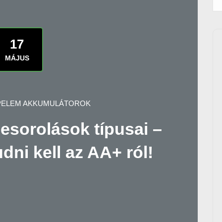
17
MÁJUS
PELEM AKKUMULÁTOROK
besorolások típusai –
dni kell az AA+ ról!