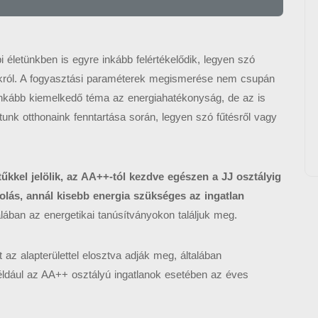
 életünkben is egyre inkább felértékelődik, legyen szó
okról. A fogyasztási paraméterek megismerése nem csupán
 inkább kiemelkedő téma az energiahatékonyság, de az is
nk otthonaink fenntartása során, legyen szó fűtésről vagy
tűkkel jelölik, az AA++-tól kezdve egészen a JJ osztályig
rolás, annál kisebb energia szükséges az ingatlan
lában az energetikai tanúsítványokon találjuk meg.
 az alapterülettel elosztva adják meg, általában
ldául az AA++ osztályú ingatlanok esetében az éves