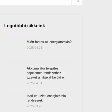
Legutóbbi cikkeink
Miért fontos az energiatárolás?
2025.04.23.
Akkumulátor telepítés
napelemes rendszerhez –
Ezeket a hibákat kerüld el!
2025.04.04.
Ipari és üzleti energiatároló
rendszerek
2025.03.28.