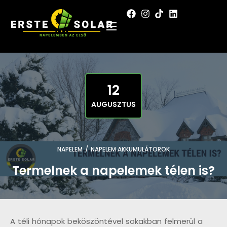
12
AUGUSZTUS
NAPELEM
/
NAPELEM AKKUMULÁTOROK
Termelnek a napelemek télen is?
A téli hónapok beköszöntével sokakban felmerül a