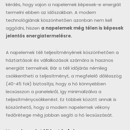
kérdés, hogy vajon a napelemek képesek-e energiát
termelni ebben az időszakban. A modern
technológiának köszönhetően azonban nem kell
aggódni, hiszen
a napelemek még télen is képesek
jelentős energiatermelésre.
A napelemek téli teljesítményének köszönhetően a
háztartások és vállalkozások számára is hasznos
energiát termelnek. Bár a téli időjárás némileg
csökkentheti a teljesítményt, a megfelelő dőlésszög
(40-45 fok) biztosítja, hogy a hó könnyebben
lecsússzon a panelekről, így minimalizálva a
teljesítménycsökkenést. Ez többek között annak is
köszönhető, hogy a modern napelemek vékony
fedőrétege még jobban segíti a hó lecsúszását.