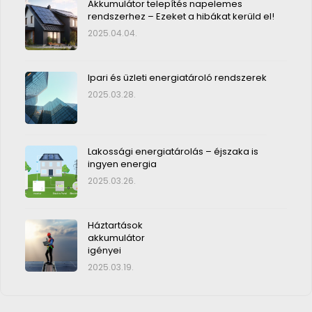
Akkumulátor telepítés napelemes
rendszerhez – Ezeket a hibákat kerüld el!
2025.04.04.
Ipari és üzleti energiatároló rendszerek
2025.03.28.
Lakossági energiatárolás – éjszaka is
ingyen energia
2025.03.26.
Háztartások
akkumulátor
igényei
2025.03.19.