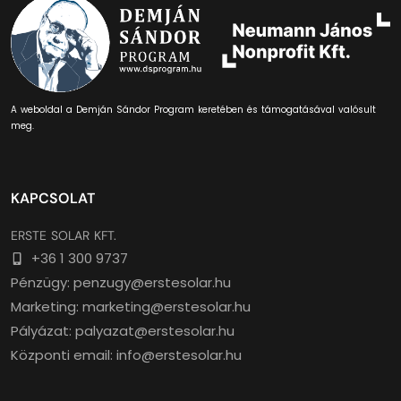
A weboldal a Demján Sándor Program keretében és támogatásával valósult
meg.
KAPCSOLAT
ERSTE SOLAR KFT.
+36 1 300 9737
Pénzügy: penzugy@erstesolar.hu
Marketing: marketing@erstesolar.hu
Pályázat: palyazat@erstesolar.hu
Központi email: info@erstesolar.hu