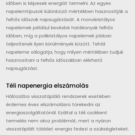
időben is képesek energiát termelni. Az egyes
napelemtípusok különböző mértékben hasznosítják a
felhős időszak napsugárzását. A monokristályos
napelemek például kevésbé hatékonyak felhős
időben, míg a polikristályos napelemek jobban
teljesítenek ilyen körülmények között. Tehát
napeleme válogatja, hogy milyen mértékben tudjuk
hasznosítani a felhős időszakban elérhető
napsugárzást.
Téli napenergia elszámolás
Hálózatba visszatápláló rendszerek esetében
érdemes éves elszámolásra törekedni az
energiaszolgáltatónál. Ezáltal a téli csökkent
termelés nem okoz problémát, mert a nyáron
visszatáplált többlet energia fedezi a szükségleteket.