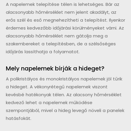
A napelemek telepítése télen is lehetséges. Bár az
alacsonyabb hőmérséklet nem jelent akadályt, az
erős szél és eső megnehezítheti a telepítést. Ilyenkor
érdemes kedvezőbb időjárási körülményeket várni. Az
alacsonyabb hőmérséklet nem gátolja meg a
szakembereket a telepítésben, de a szélsőséges
időjárás lassíthatja a folyamatot.
Mely napelemek bírják a hideget?
A polikristályos és monokristályos napelemek jól tűrik
a hideget. A vékonyrétegű napelemek viszont
kevésbé hatékonyak télen. Az alacsony hőmérséklet
kedvező lehet a napelemek működése
szempontjából, mivel a hideg levegő növeli a panelek
hatásfokát.