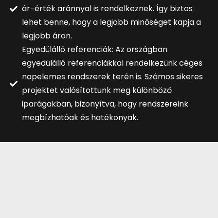
ár-érték aránnyal is rendelkeznek. Így biztos
lehet benne, hogy a legjobb minőséget kapja a
legjobb áron.
Egyedülálló referenciák: Az országban
egyedülálló referenciákkal rendelkezünk céges
napelemes rendszerek terén is. Számos sikeres
projektet valósítottunk meg különböző
iparágakban, bizonyítva, hogy rendszereink
megbízhatóak és hatékonyak.
VEGYE FEL VELÜNK A KAPCSOLATOT!
Ha szeretne többet megtudni napelemes
rendszereinkről, vagy érdeklődik a telepítési