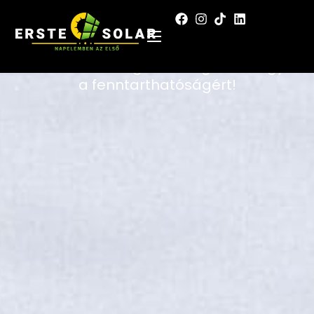
Napelemes rendszer
cégeknek
Csökkentse energia költségeit és tegyen
a fenntarthatóságért!