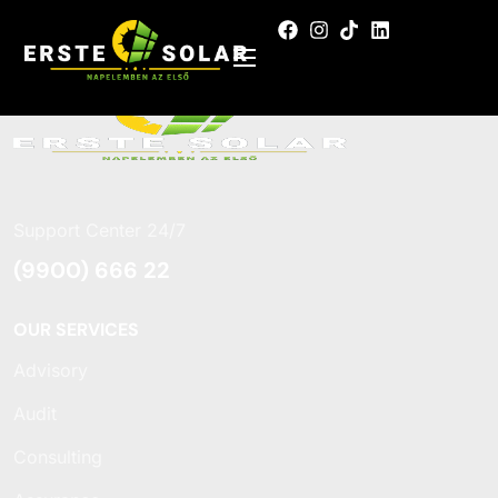
Support Center 24/7
(9900) 666 22
OUR SERVICES
Advisory
Audit
Consulting