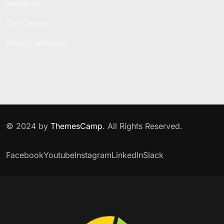
About Us
Our Career
Design services
© 2024 by
ThemesCamp
. All Rights Reserved.
Facebook
Youtube
Instagram
LinkedIn
Slack