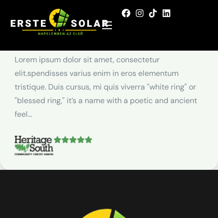
Alexander James
SOLAR ENGINEER
Lorem ipsum dolor sit amet, consectetur
elit.spendisses varius enim in eros elementum
tristique. Duis cursus, mi quis viverra "white ring" or
"blessed ring," it’s a name with a poetic and ancient
feel...