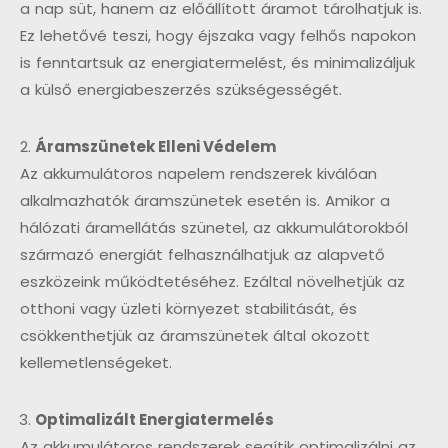
a nap süt, hanem az előállított áramot tárolhatjuk is.
Ez lehetővé teszi, hogy éjszaka vagy felhős napokon
is fenntartsuk az energiatermelést, és minimalizáljuk
a külső energiabeszerzés szükségességét.
Áramszünetek Elleni Védelem
Az akkumulátoros napelem rendszerek kiválóan
alkalmazhatók áramszünetek esetén is. Amikor a
hálózati áramellátás szünetel, az akkumulátorokból
származó energiát felhasználhatjuk az alapvető
eszközeink működtetéséhez. Ezáltal növelhetjük az
otthoni vagy üzleti környezet stabilitását, és
csökkenthetjük az áramszünetek által okozott
kellemetlenségeket.
Optimalizált Energiatermelés
Az akkumulátoros rendszerek segítik optimalizálni az