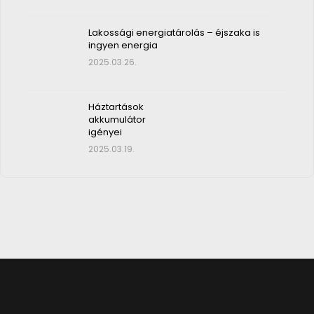
Lakossági energiatárolás – éjszaka is
ingyen energia
2025.03.26.
Háztartások
akkumulátor
igényei
2025.03.19.