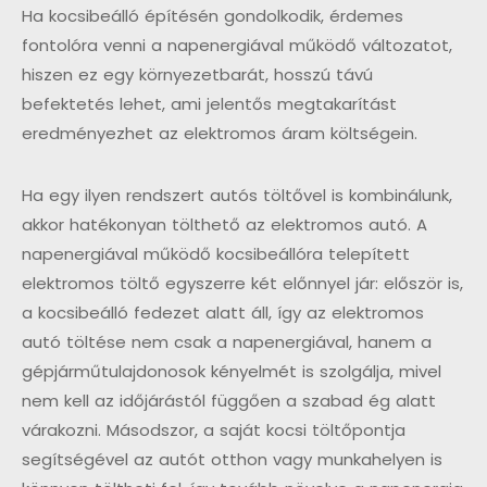
Ha kocsibeálló építésén gondolkodik, érdemes
fontolóra venni a napenergiával működő változatot,
hiszen ez egy környezetbarát, hosszú távú
befektetés lehet, ami jelentős megtakarítást
eredményezhet az elektromos áram költségein.
Ha egy ilyen rendszert autós töltővel is kombinálunk,
akkor hatékonyan tölthető az elektromos autó. A
napenergiával működő kocsibeállóra telepített
elektromos töltő egyszerre két előnnyel jár: először is,
a kocsibeálló fedezet alatt áll, így az elektromos
autó töltése nem csak a napenergiával, hanem a
gépjárműtulajdonosok kényelmét is szolgálja, mivel
nem kell az időjárástól függően a szabad ég alatt
várakozni. Másodszor, a saját kocsi töltőpontja
segítségével az autót otthon vagy munkahelyen is