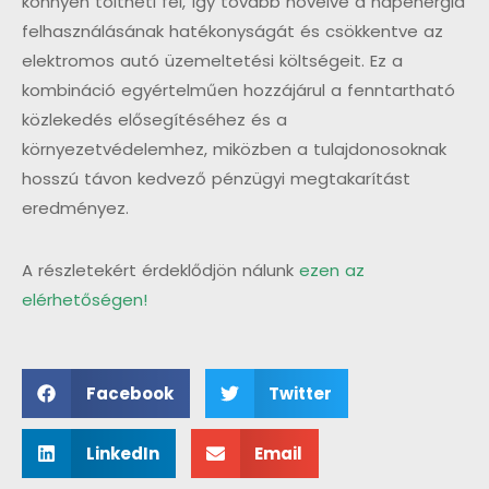
könnyen töltheti fel, így tovább növelve a napenergia
felhasználásának hatékonyságát és csökkentve az
elektromos autó üzemeltetési költségeit. Ez a
kombináció egyértelműen hozzájárul a fenntartható
közlekedés elősegítéséhez és a
környezetvédelemhez, miközben a tulajdonosoknak
hosszú távon kedvező pénzügyi megtakarítást
eredményez.
A részletekért érdeklődjön nálunk
ezen az
elérhetőségen!
Facebook
Twitter
LinkedIn
Email