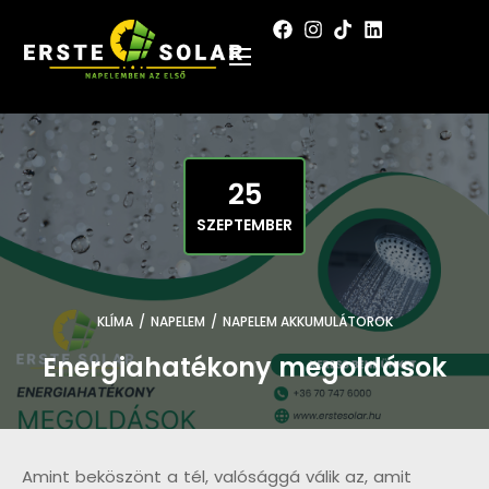
25
SZEPTEMBER
KLÍMA
/
NAPELEM
/
NAPELEM AKKUMULÁTOROK
Energiahatékony megoldások
Amint beköszönt a tél, valósággá válik az, amit