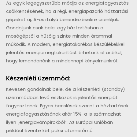
Az egyik legegyszerűbb módja az energiafogyasztás
csökkentésének, ha a régi, energiapazarló háztartási
gépeket új, A-osztályú berendezésekre cseréljük.
Gondoljunk csak bele: egy háztartásban a
mosógéptől a hűtőig szinte minden árammal
működik. A modern, energiatakarékos készülékekkel
jelentős energiamegtakarítást érhetünk el anélkül,
hogy lemondanánk a mindennapi kényelmünkről.
Készenléti üzemmód:
Kevesen gondolnak bele, de a készenléti (standby)
üzemmódban lévő eszközök is jelentős energiát
fogyasztanak. Egyes becslések szerint a háztartások
energiafogyasztásának akár 15%-a is származhat
ilyen „energiavámpírokból”. Az Európai Unióban
például évente két paksi atomerőmű