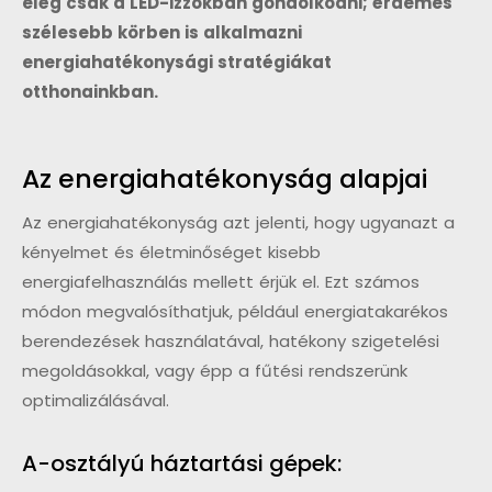
elég csak a LED-izzókban gondolkodni; érdemes
szélesebb körben is alkalmazni
energiahatékonysági stratégiákat
otthonainkban.
Az energiahatékonyság alapjai
Az energiahatékonyság azt jelenti, hogy ugyanazt a
kényelmet és életminőséget kisebb
energiafelhasználás mellett érjük el. Ezt számos
módon megvalósíthatjuk, például energiatakarékos
berendezések használatával, hatékony szigetelési
megoldásokkal, vagy épp a fűtési rendszerünk
optimalizálásával.
A-osztályú háztartási gépek: