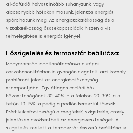
a kádfürdő helyett inkább zuhanyzunk, vagy
alacsonyabb hőfokon mosunk, jelentős energiát
spórolhatunk meg. Az energiatakarékosság és a
víztakarékosság összekapcsolódik, hiszen a víz
felmelegítése is energiát igényel.
Hőszigetelés és termosztát beállítása:
Magyarország ingatlanállománya európai
összehasonlításban is gyengén szigetelt, ami komoly
problémát jelent az energiahatékonyság
szempontjából. Egy átlagos családi ház
hőveszteségének 30-40%-a a falakon, 20-30%-a a
tetőn, 10-15%-a pedig a padlón keresztül távozik.
Ezért kulcsfontosságú a megfelelő szigetelés, amely
jelentősen csökkentheti az energiaveszteséget. A
szigetelés mellett a termosztát ésszerű beállítása is