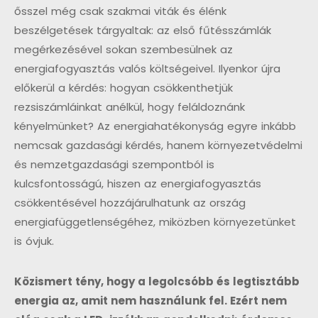
ősszel még csak szakmai viták és élénk
beszélgetések tárgyaltak: az első fűtésszámlák
megérkezésével sokan szembesülnek az
energiafogyasztás valós költségeivel. Ilyenkor újra
előkerül a kérdés: hogyan csökkenthetjük
rezsiszámláinkat anélkül, hogy feláldoznánk
kényelmünket? Az energiahatékonyság egyre inkább
nemcsak gazdasági kérdés, hanem környezetvédelmi
és nemzetgazdasági szempontból is
kulcsfontosságú, hiszen az energiafogyasztás
csökkentésével hozzájárulhatunk az ország
energiafüggetlenségéhez, miközben környezetünket
is óvjuk.
Közismert tény, hogy a legolcsóbb és legtisztább
energia az, amit nem használunk fel. Ezért nem