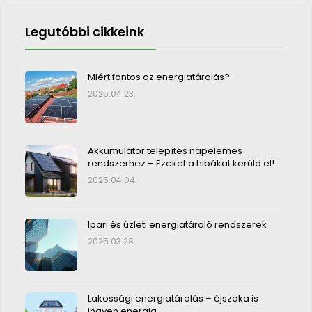
Legutóbbi cikkeink
Miért fontos az energiatárolás?
2025.04.23.
Akkumulátor telepítés napelemes
rendszerhez – Ezeket a hibákat kerüld el!
2025.04.04.
Ipari és üzleti energiatároló rendszerek
2025.03.28.
Lakossági energiatárolás – éjszaka is
ingyen energia