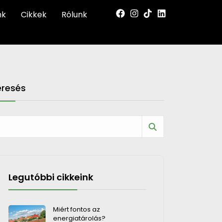
nk
Cikkek
Rólunk
eresés
Legutóbbi cikkeink
Miért fontos az
energiatárolás?