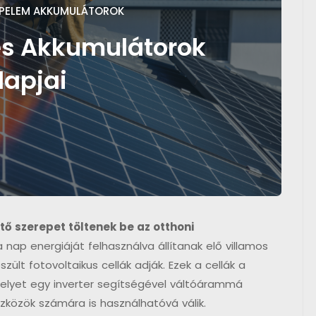
PELEM AKKUMULÁTOROK
s Akkumulátorok
lapjai
 szerepet töltenek be az otthoni
nap energiáját felhasználva állítanak elő villamos
zült fotovoltaikus cellák adják. Ezek a cellák a
lyet egy inverter segítségével váltóárammá
szközök számára is használhatóvá válik.