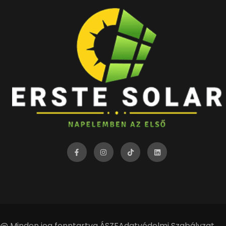
@ Minden jog fenntartva.
ÁSZF
Adatvédelmi Szabályzat