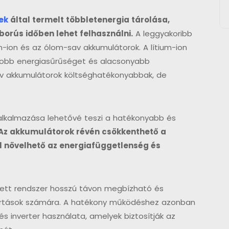
ek
által termelt többletenergia tárolása,
orús időben lehet felhasználni.
A leggyakoribb
m-ion és az ólom-sav akkumulátorok. A lítium-ion
yobb energiasűrűséget és alacsonyabb
sav akkumulátorok költséghatékonyabbak, de
lkalmazása lehetővé teszi a hatékonyabb és
Az akkumulátorok révén csökkenthető a
al növelhető az energiafüggetlenség és
tett rendszer hosszú távon megbízható és
artások számára. A hatékony működéshez azonban
 inverter használata, amelyek biztosítják az