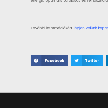
energia optimális tárolását és felhasználá
További információkért
lépjen velünk kapcs
Facebook
Twitter