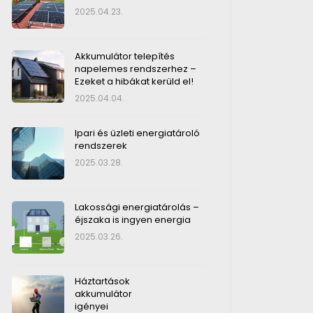
2025.04.23.
Akkumulátor telepítés
napelemes rendszerhez –
Ezeket a hibákat kerüld el!
2025.04.04.
Ipari és üzleti energiatároló
rendszerek
2025.03.28.
Lakossági energiatárolás –
éjszaka is ingyen energia
2025.03.26.
Háztartások
akkumulátor
igényei