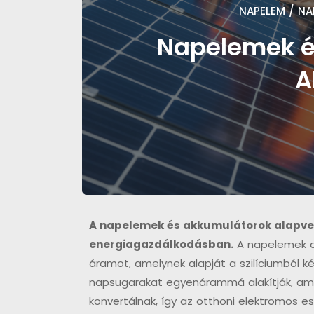
NAPELEM
/
NA
Napelemek é
A
A napelemek és akkumulátorok alapvető
energiagazdálkodásban.
A napelemek a 
áramot, amelynek alapját a szilíciumból kés
napsugarakat egyenárammá alakítják, ame
konvertálnak, így az otthoni elektromos e