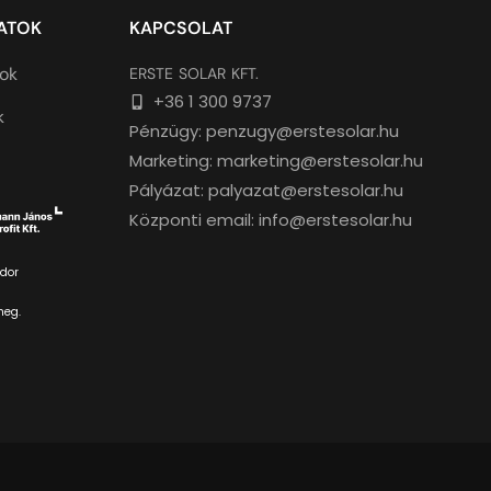
ZATOK
KAPCSOLAT
tok
ERSTE SOLAR KFT.
+36 1 300 9737
k
Pénzügy: penzugy@erstesolar.hu
Marketing: marketing@erstesolar.hu
Pályázat: palyazat@erstesolar.hu
Központi email: info@erstesolar.hu
dor
meg.