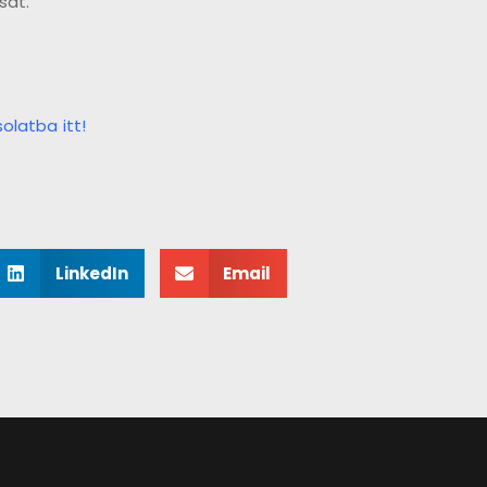
sát.
olatba itt!
LinkedIn
Email