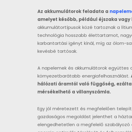
Az akkumulátorok feladata a
napelem
amelyet később, például éjszaka vagy b
akkumulátortípusok közé tartoznak a lítiu
technológia hosszabb élettartamot, nag
karbantartási igényt kínál, míg az ólom-
kevésbé tartósak.
A napelemek és akkumulátorok együttes a
környezetbarátabb energiafelhasználást.
hálózati áramtól való függőség, ezált
mérsékelhető a villanyszámla.
Egy jól méretezett és megfelelően telepí
gazdaságos megoldást jelenthet a házt
elengedhetetlen a megfelelő szabályozó és