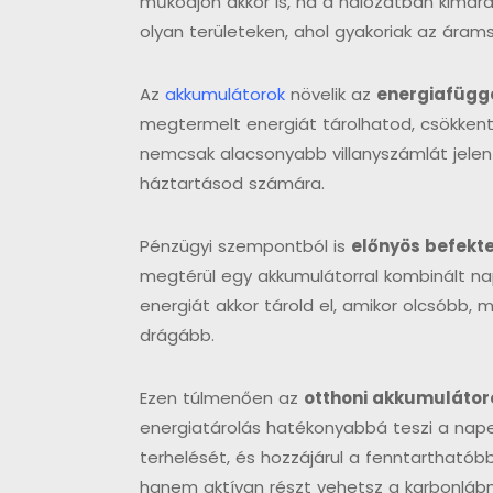
működjön akkor is, ha a hálózatban kimara
olyan területeken, ahol gyakoriak az áram
Az
akkumulátorok
növelik az
energiafügg
megtermelt energiát tárolhatod, csökkent
nemcsak alacsonyabb villanyszámlát jelent
háztartásod számára.
Pénzügyi szempontból is
előnyös befekt
megtérül egy akkumulátorral kombinált na
energiát akkor tárold el, amikor olcsóbb, 
drágább.
Ezen túlmenően az
otthoni akkumulátor
energiatárolás hatékonyabbá teszi a nape
terhelését, és hozzájárul a fenntarthatób
hanem aktívan részt vehetsz a karbonlá