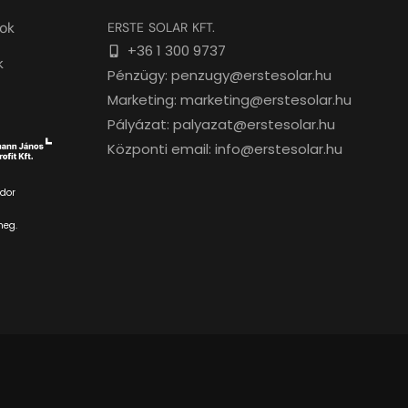
tok
ERSTE SOLAR KFT.
+36 1 300 9737
k
Pénzügy: penzugy@erstesolar.hu
Marketing: marketing@erstesolar.hu
Pályázat: palyazat@erstesolar.hu
Központi email: info@erstesolar.hu
dor
meg.