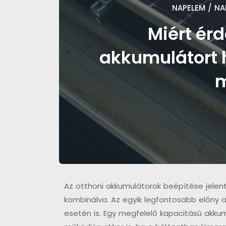
NAPELEM
/
NA
Miért ér
akkumulátort 
m
Az otthoni akkumulátorok beépítése jelent
kombinálva. Az egyik legfontosabb előny 
esetén is. Egy megfelelő kapacitású akkum