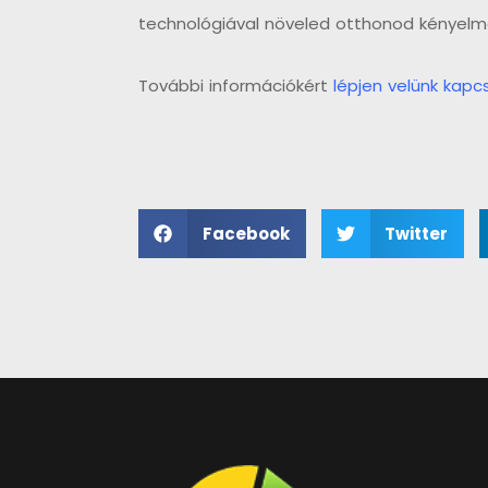
technológiával növeled otthonod kényelm
További információkért
lépjen velünk kapcs
Facebook
Twitter