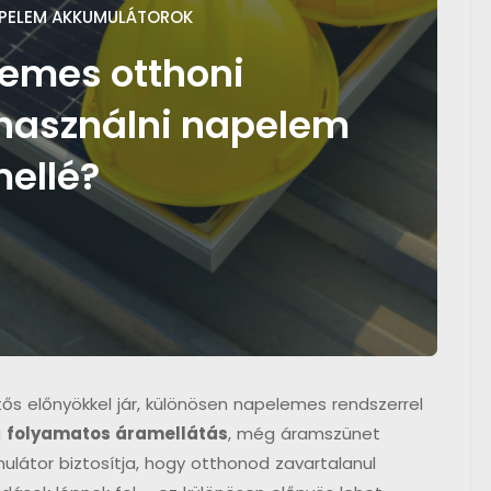
PELEM AKKUMULÁTOROK
demes otthoni
használni napelem
ellé?
ős előnyökkel jár, különösen napelemes rendszerrel
a
folyamatos áramellátás
, még áramszünet
ulátor biztosítja, hogy otthonod zavartalanul