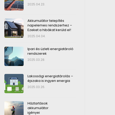
2025.04.23.
Akkumulátor telepítés
napelemes rendszerhez –
Ezeket a hibákat kerüld el!
2025.04.04.
Ipari és üzleti energiatároló
rendszerek
2025.03.28.
Lakossági energiatárolás –
éjszaka is ingyen energia
2025.03.26.
Háztartások
akkumulátor
igényei