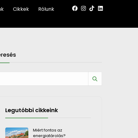
nk
Cikkek
Rólunk
eresés
Legutóbbi cikkeink
Miért fontos az
energiatárolás?