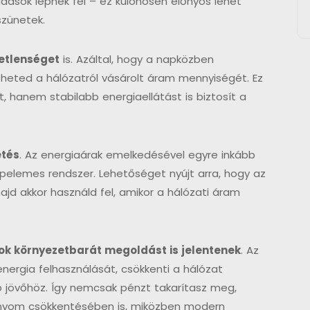
dások lépnek fel – ez különösen előnyös lehet
szünetek.
etlenséget
is. Azáltal, hogy a napközben
heted a hálózatról vásárolt áram mennyiségét. Ez
, hanem stabilabb energiaellátást is biztosít a
etés
. Az energiaárak emelkedésével egyre inkább
pelemes rendszer. Lehetőséget nyújt arra, hogy az
majd akkor használd fel, amikor a hálózati áram
ok környezetbarát megoldást is jelentenek
. Az
nergia felhasználását, csökkenti a hálózat
b jövőhöz. Így nemcsak pénzt takarítasz meg,
bnyom csökkentésében is, miközben modern