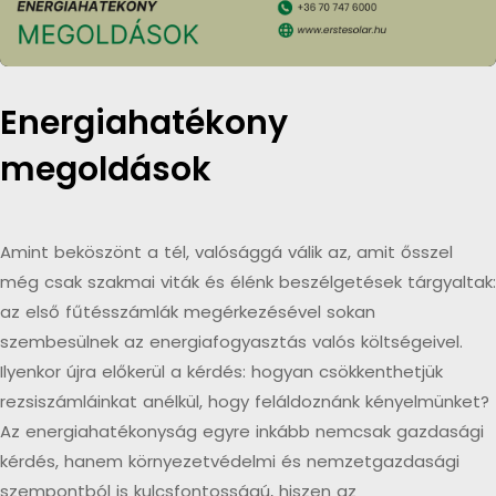
Energiahatékony
megoldások
Amint beköszönt a tél, valósággá válik az, amit ősszel
még csak szakmai viták és élénk beszélgetések tárgyaltak:
az első fűtésszámlák megérkezésével sokan
szembesülnek az energiafogyasztás valós költségeivel.
Ilyenkor újra előkerül a kérdés: hogyan csökkenthetjük
rezsiszámláinkat anélkül, hogy feláldoznánk kényelmünket?
Az energiahatékonyság egyre inkább nemcsak gazdasági
kérdés, hanem környezetvédelmi és nemzetgazdasági
szempontból is kulcsfontosságú, hiszen az