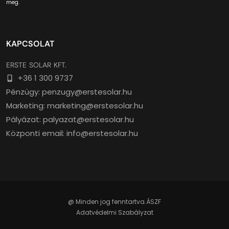
meg.
KAPCSOLAT
ERSTE SOLAR KFT.
+36 1 300 9737
Pénzügy: penzugy@erstesolar.hu
Marketing: marketing@erstesolar.hu
Pályázat: palyazat@erstesolar.hu
Központi email: info@erstesolar.hu
@ Minden jog fenntartva.
ÁSZF
Adatvédelmi Szabályzat