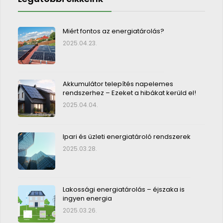
Miért fontos az energiatárolás?
2025.04.23.
Akkumulátor telepítés napelemes
rendszerhez – Ezeket a hibákat kerüld el!
2025.04.04.
Ipari és üzleti energiatároló rendszerek
2025.03.28.
Lakossági energiatárolás – éjszaka is
ingyen energia
2025.03.26.