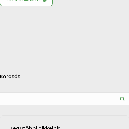
Tovább olvasom
Keresés
Legutóbbi cikkeink